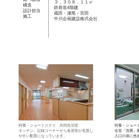
３，３０８．１１㎡
構造
鉄骨造4階建
設計担当
蔵田・瀬尾・宮田
施工
中川企画建設株式会社
特養・ショートステイ 共同生活室
特養・ショー
​キッチン、記録コーナーから各居室が見渡し
全室「洗畳」
やすい配置になっています。
​入口の扉に