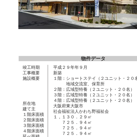
物件デ
竣工時期
平成２９年年９月
工事概要
新築
施設概要
１階：ショートステイ（２ユニット・２０
地域交流室、保育所
２階：広域型特養（２ユニット・２０名）
３階：広域型特養（２ユニット・２０名）
４階：広域型特養（
２ユニット・２０名）
所在地
大阪府東大阪市
建て主
社会福祉法人かわち野福祉会
１階床面積
１，１３０．２９㎡
２階床面積
７２５．９４㎡
３階床面積
７２５．９４㎡
４階床面積
７２５．９４㎡
延べ面積