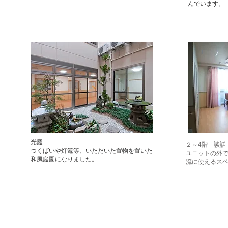
んでいます。
光庭
２～4階 談話
​つくばいや灯篭等、いただいた置物を置いた
​ユニットの外
和風庭園になりました。
流に使えるス