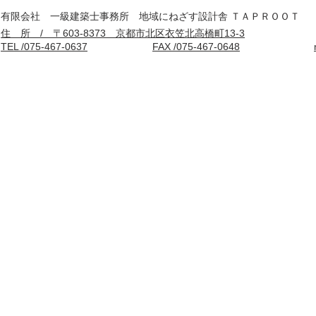
有限会社 一級建築士事務所 地域にねざす設計舎 ＴＡＰＲＯＯＴ
住 所 / 〒603-8373 京都市北区衣笠北高橋町13-3
TEL /075-467-0637
FAX /075-467-0648